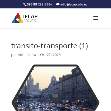
593 99 299 8884
info@iecap.edu.ec
transito-transporte (1)
por
Administra
|
Oct 27, 2023