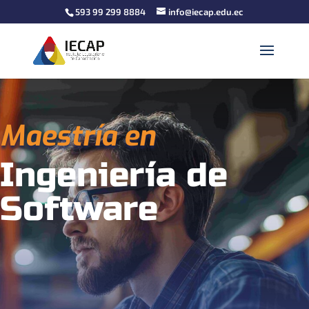
593 99 299 8884
info@iecap.edu.ec
Maestría en
Ingeniería de
Software