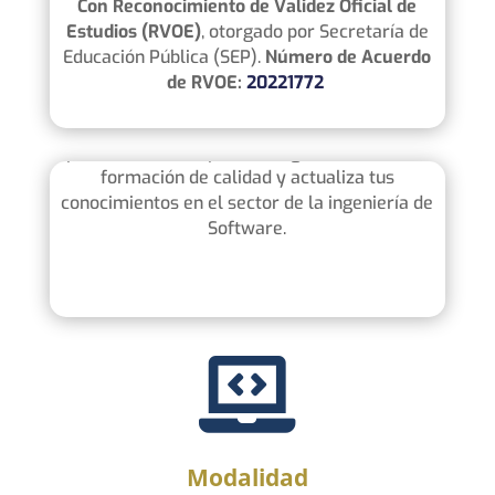
Con Reconocimiento de Validez Oficial de
Estudios (RVOE)
, otorgado por Secretaría de
Educación Pública (SEP).
Número de Acuerdo
Maestría en Maestría en Ingeniería de
de RVOE:
20221772
Software
Cumple con todos los
requisitos
establecidos
por la
SENESCYT
para su
registro
. Obtén una
formación de calidad y actualiza tus
conocimientos en el sector de la ingeniería de
Software.

Modalidad