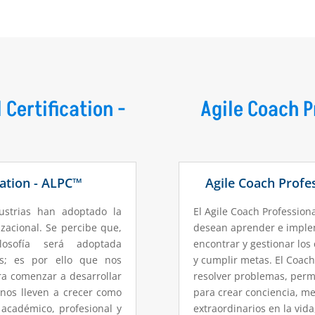
 Certification -
Agile Coach P
cation - ALPC™
Agile Coach Profes
ustrias han adoptado la
El Agile Coach Profession
acional. Se percibe que,
desean aprender e imple
osofía será adoptada
encontrar y gestionar los
es; es por ello que nos
y cumplir metas. El Coach
a comenzar a desarrollar
resolver problemas, permi
nos lleven a crecer como
para crear conciencia, me
 académico, profesional y
extraordinarios en la vid