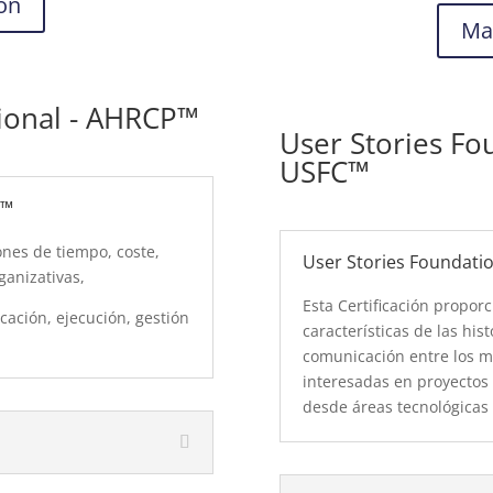
ón
Ma
sional - AHRCP™
User Stories Fou
USFC™
P™
ones de tiempo, coste,
User Stories Foundatio
ganizativas,
Esta Certificación propor
icación, ejecución, gestión
características de las hi
comunicación entre los m
interesadas en proyectos 
desde áreas tecnológicas 