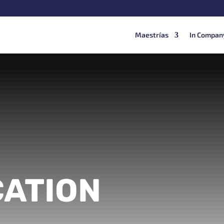
Maestrías
In Compan
CATION