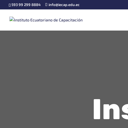
593 99 299 8884
info@iecap.edu.ec
In