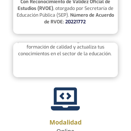
Con Reconocimiento de Validez Oficial de
Estudios (RVOE)
, otorgado por Secretaría de
Educación Pública (SEP).
Número de Acuerdo
Maestría en Tecnología y Creatividad
de RVOE:
20221772
Educativa
Cumple con todos los
requisitos
establecidos
por la
SENESCYT
para su
registro
. Obtén una
formación de calidad y actualiza tus
conocimientos en el sector de la educación.

Modalidad