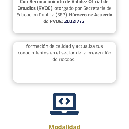
Con Reconocimiento de Validez Oficial de
Estudios (RVOE)
, otorgado por Secretaría de
Educación Pública (SEP).
Número de Acuerdo
Maestría en Dirección y Gestión de
de RVOE:
20221772
Instituciones Sanitarias
Cumple con todos los
requisitos
establecidos
por la
SENESCYT
para su
registro
. Obtén una
formación de calidad y actualiza tus
conocimientos en el sector de la prevención
de riesgos.

Modalidad