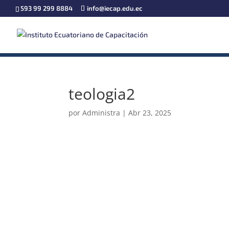
593 99 299 8884
info@iecap.edu.ec
teologia2
por
Administra
|
Abr 23, 2025