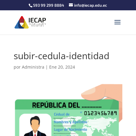
593 99 299 8884
info@iecap.edu.ec
subir-cedula-identidad
por
Administra
|
Ene 20, 2024