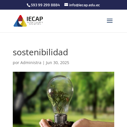
593 99 299 8884
info@iecap.edu.ec
sostenibilidad
por
Administra
|
Jun 30, 2025