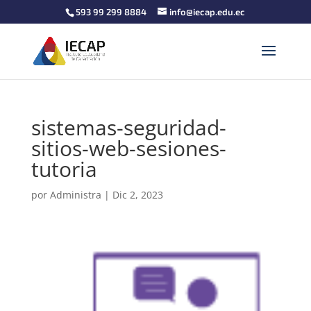
593 99 299 8884
info@iecap.edu.ec
sistemas-seguridad-
sitios-web-sesiones-
tutoria
por
Administra
|
Dic 2, 2023