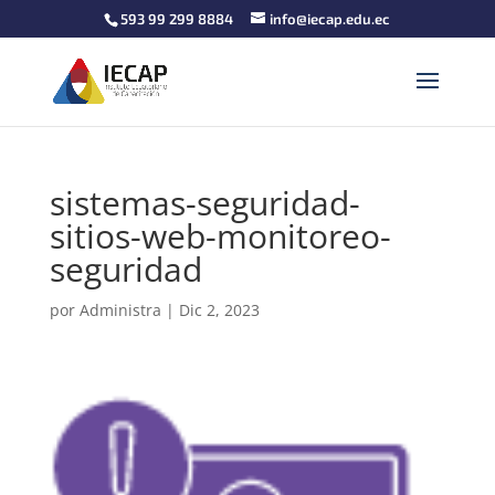
593 99 299 8884
info@iecap.edu.ec
sistemas-seguridad-
sitios-web-monitoreo-
seguridad
por
Administra
|
Dic 2, 2023