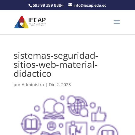
593 99 299 8884
info@iecap.edu.ec
sistemas-seguridad-
sitios-web-material-
didactico
por
Administra
|
Dic 2, 2023