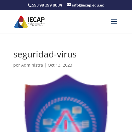
593 99 299 8884
info@iecap.edu.ec
seguridad-virus
por
Administra
|
Oct 13, 2023