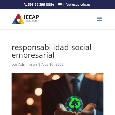
593 99 299 8884
info@iecap.edu.ec
responsabilidad-social-
empresarial
por
Administra
|
Nov 10, 2023