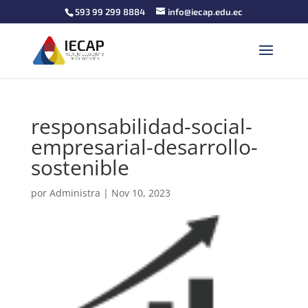
593 99 299 8884
info@iecap.edu.ec
responsabilidad-social-
empresarial-desarrollo-
sostenible
por
Administra
|
Nov 10, 2023