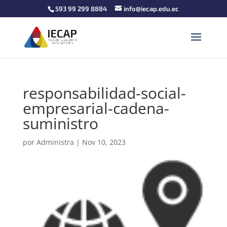
593 99 299 8884
info@iecap.edu.ec
responsabilidad-social-
empresarial-cadena-
suministro
por
Administra
|
Nov 10, 2023