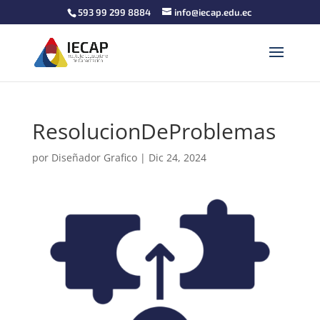
593 99 299 8884
info@iecap.edu.ec
ResolucionDeProblemas
por
Diseñador Grafico
|
Dic 24, 2024