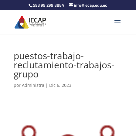
593 99 299 8884
info@iecap.edu.ec
puestos-trabajo-
reclutamiento-trabajos-
grupo
por
Administra
|
Dic 6, 2023