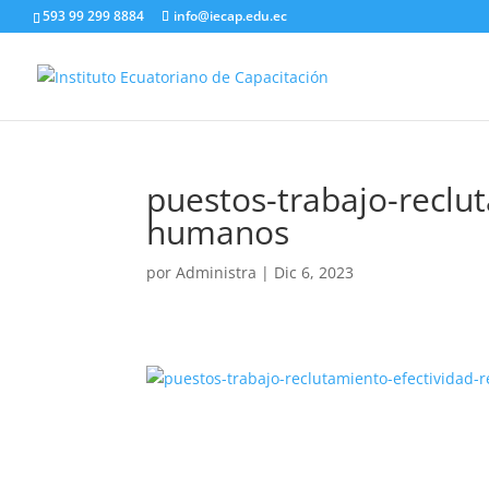
593 99 299 8884
info@iecap.edu.ec
puestos-trabajo-reclu
humanos
por
Administra
|
Dic 6, 2023