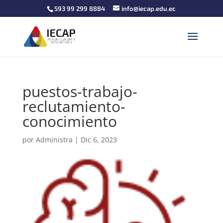
593 99 299 8884
info@iecap.edu.ec
puestos-trabajo-
reclutamiento-
conocimiento
por
Administra
|
Dic 6, 2023