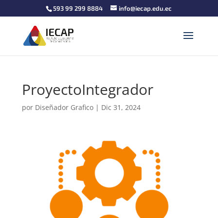
593 99 299 8884
info@iecap.edu.ec
ProyectoIntegrador
por
Diseñador Grafico
|
Dic 31, 2024