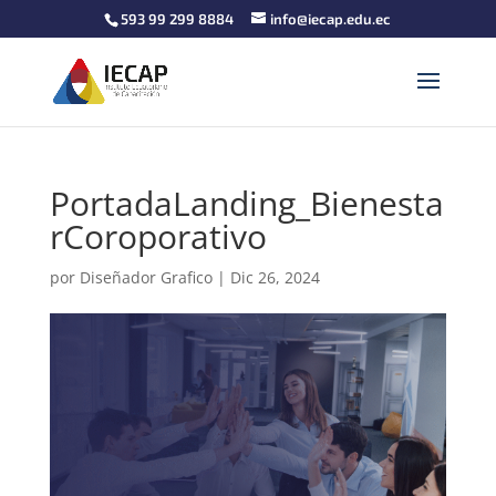
593 99 299 8884
info@iecap.edu.ec
PortadaLanding_Bienesta
rCoroporativo
por
Diseñador Grafico
|
Dic 26, 2024