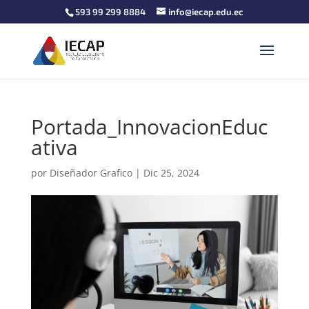
593 99 299 8884
info@iecap.edu.ec
Portada_InnovacionEduc
ativa
por
Diseñador Grafico
|
Dic 25, 2024