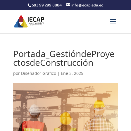
593 99 299 8884
info@iecap.edu.ec
Portada_GestióndeProye
ctosdeConstrucción
por
Diseñador Grafico
|
Ene 3, 2025