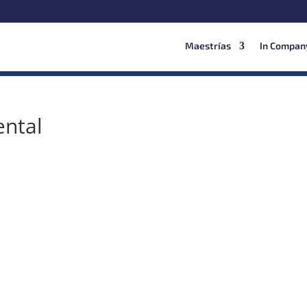
Maestrías
In Compan
ntal