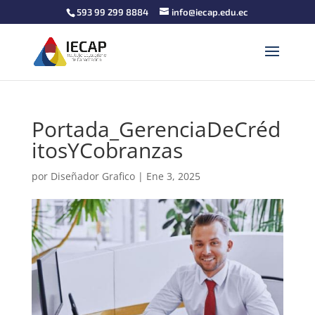
593 99 299 8884
info@iecap.edu.ec
Portada_GerenciaDeCréd
itosYCobranzas
por
Diseñador Grafico
|
Ene 3, 2025