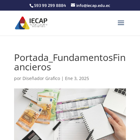
593 99 299 8884
info@iecap.edu.ec
Portada_FundamentosFin
ancieros
por
Diseñador Grafico
|
Ene 3, 2025