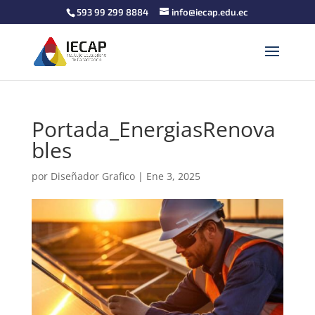
593 99 299 8884
info@iecap.edu.ec
Portada_EnergiasRenova
bles
por
Diseñador Grafico
|
Ene 3, 2025