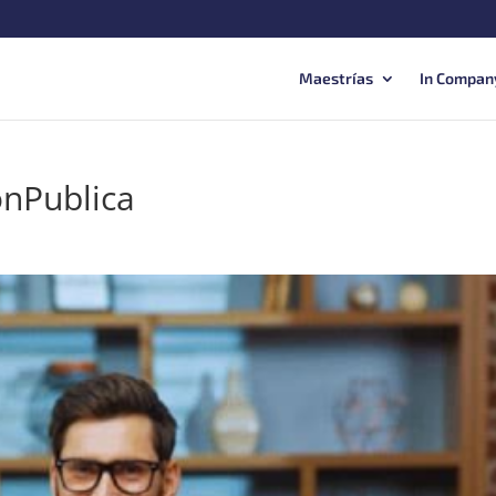
Maestrías
In Compan
ónPublica