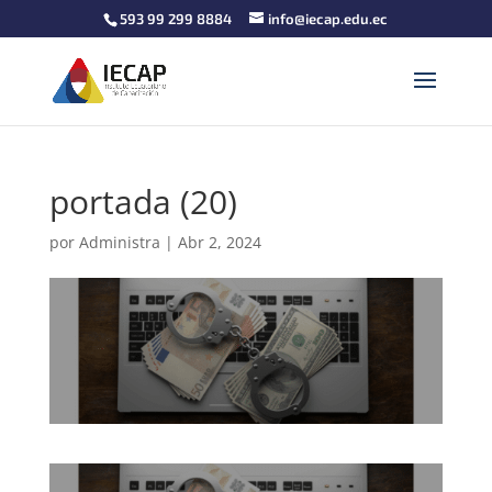
593 99 299 8884
info@iecap.edu.ec
portada (20)
por
Administra
|
Abr 2, 2024