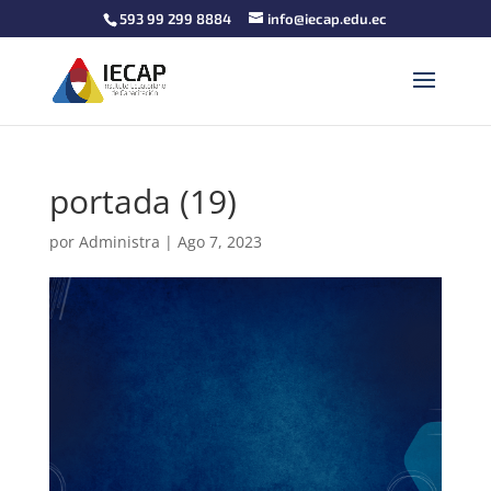
593 99 299 8884
info@iecap.edu.ec
portada (19)
por
Administra
|
Ago 7, 2023