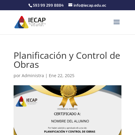
593 99 299 8884
info@iecap.edu.ec
Planificación y Control de
Obras
por
Administra
|
Ene 22, 2025