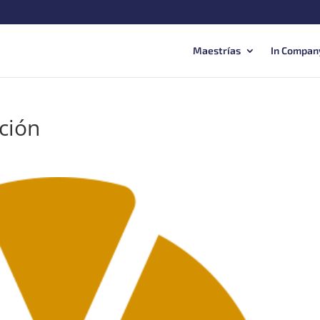
Maestrías
In Compan
ción