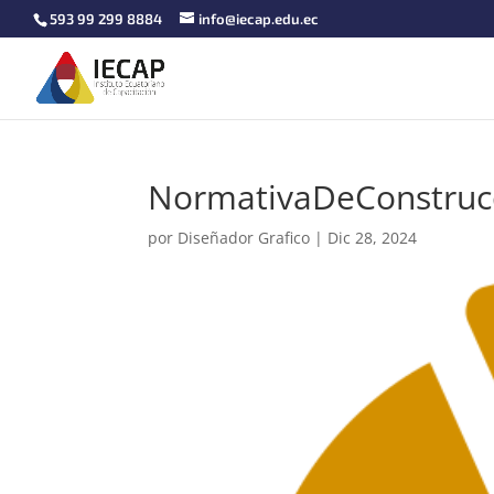
593 99 299 8884
info@iecap.edu.ec
NormativaDeConstruc
por
Diseñador Grafico
|
Dic 28, 2024