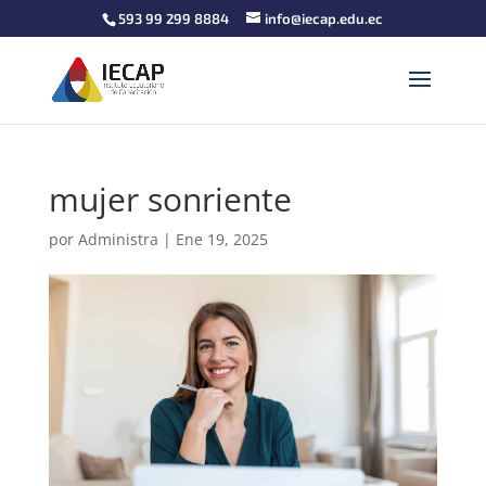
593 99 299 8884
info@iecap.edu.ec
mujer sonriente
por
Administra
|
Ene 19, 2025