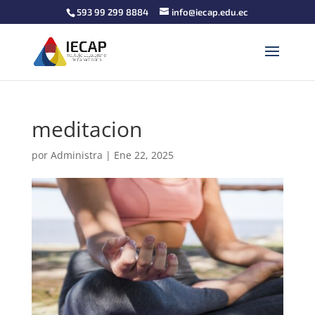
593 99 299 8884
info@iecap.edu.ec
meditacion
por
Administra
|
Ene 22, 2025