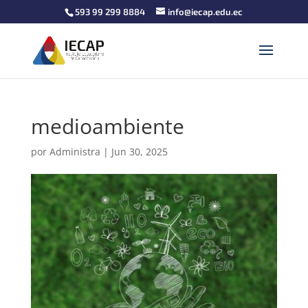
593 99 299 8884
info@iecap.edu.ec
medioambiente
por
Administra
|
Jun 30, 2025