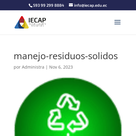
593 99 299 8884
info@iecap.edu.ec
manejo-residuos-solidos
por
Administra
|
Nov 6, 2023