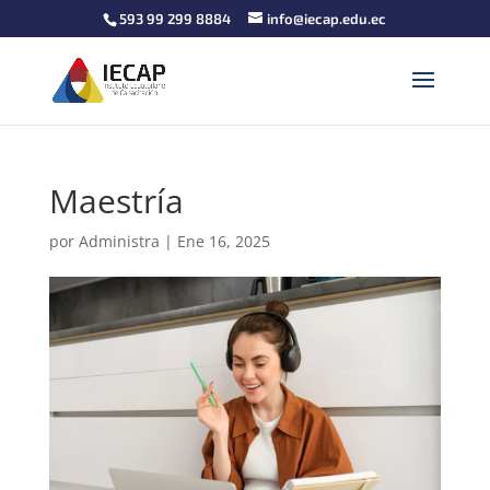
593 99 299 8884
info@iecap.edu.ec
Maestría
por
Administra
|
Ene 16, 2025