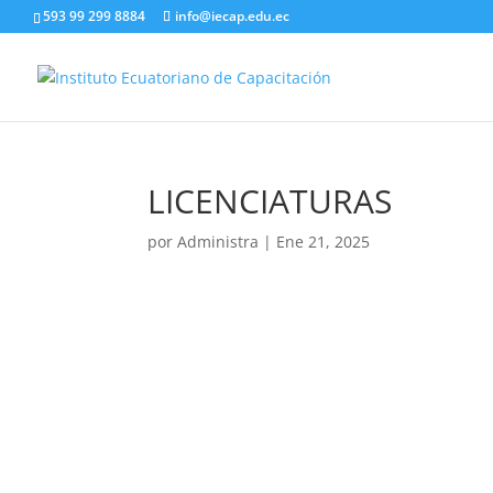
593 99 299 8884
info@iecap.edu.ec
LICENCIATURAS
por
Administra
|
Ene 21, 2025