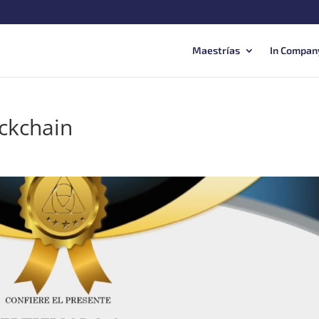
Maestrías
In Compan
ockchain