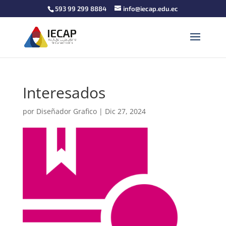
593 99 299 8884
info@iecap.edu.ec
Interesados
por
Diseñador Grafico
|
Dic 27, 2024