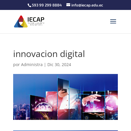
593 99 299 8884
info@iecap.edu.ec
innovacion digital
por
Administra
|
Dic 30, 2024