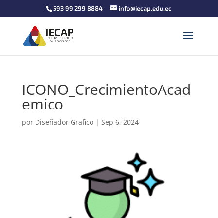
593 99 299 8884
info@iecap.edu.ec
ICONO_CrecimientoAcad
emico
por
Diseñador Grafico
|
Sep 6, 2024