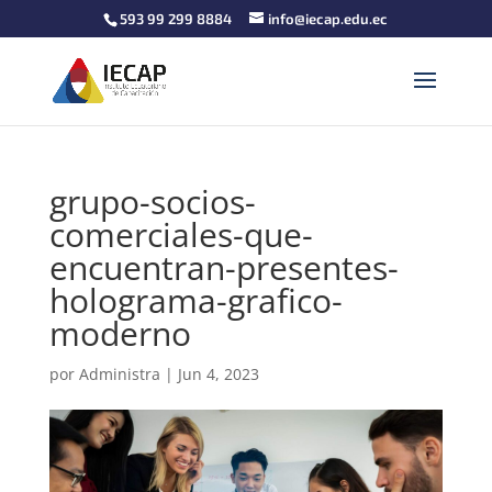
593 99 299 8884
info@iecap.edu.ec
grupo-socios-
comerciales-que-
encuentran-presentes-
holograma-grafico-
moderno
por
Administra
|
Jun 4, 2023