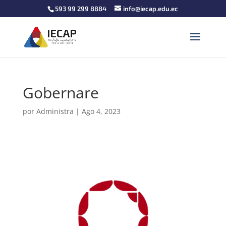
593 99 299 8884
info@iecap.edu.ec
Gobernare
por
Administra
|
Ago 4, 2023