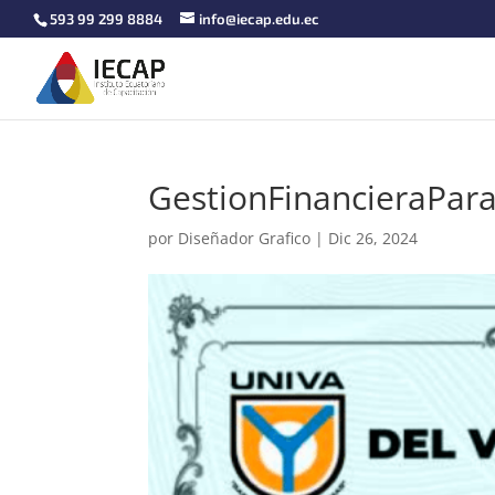
593 99 299 8884
info@iecap.edu.ec
GestionFinancieraPar
por
Diseñador Grafico
|
Dic 26, 2024