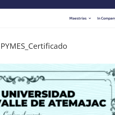
Maestrías
In Compan
aPYMES_Certificado