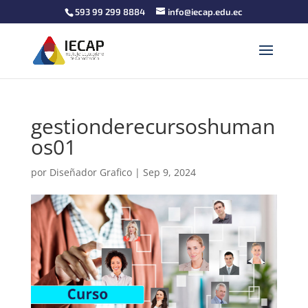
593 99 299 8884
info@iecap.edu.ec
gestionderecursoshuman
os01
por
Diseñador Grafico
|
Sep 9, 2024