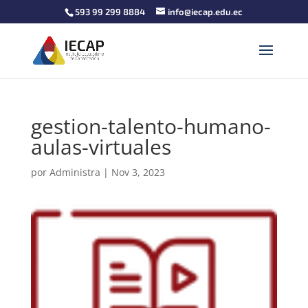
593 99 299 8884
info@iecap.edu.ec
gestion-talento-humano-
aulas-virtuales
por
Administra
|
Nov 3, 2023