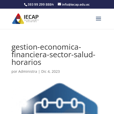
593 99 299 8884
info@iecap.edu.ec
gestion-economica-
financiera-sector-salud-
horarios
por
Administra
|
Dic 4, 2023