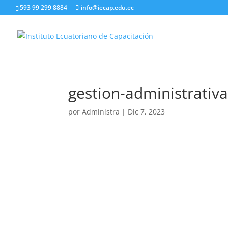
593 99 299 8884
info@iecap.edu.ec
gestion-administrativ
por
Administra
|
Dic 7, 2023